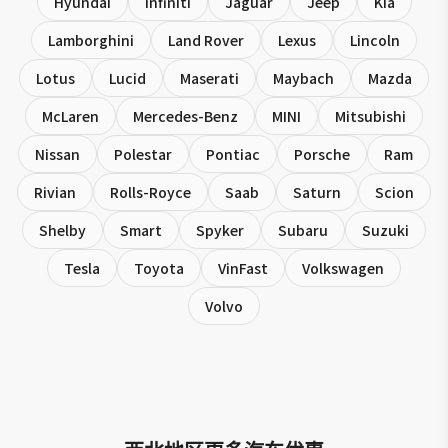
Hyundai
Infiniti
Jaguar
Jeep
Kia
Lamborghini
Land Rover
Lexus
Lincoln
Lotus
Lucid
Maserati
Maybach
Mazda
McLaren
Mercedes-Benz
MINI
Mitsubishi
Nissan
Polestar
Pontiac
Porsche
Ram
Rivian
Rolls-Royce
Saab
Saturn
Scion
Shelby
Smart
Spyker
Subaru
Suzuki
Tesla
Toyota
VinFast
Volkswagen
Volvo