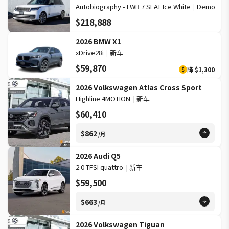
Autobiography - LWB 7 SEAT Ice White
|
Demo
$218,888
2026 BMW X1
xDrive28i
|
新车
$59,870
降
$1,300
$
2026 Volkswagen Atlas Cross Sport
Highline 4MOTION
|
新车
$60,410
$862
/月
2026 Audi Q5
2.0 TFSI quattro
|
新车
$59,500
$663
/月
2026 Volkswagen Tiguan