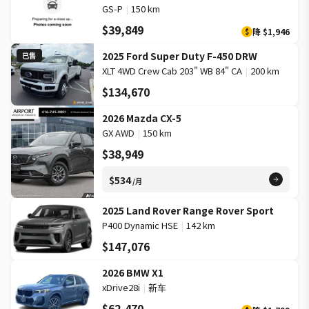
GS-P
|
150 km
$39,849
降
$1,946
$
2025 Ford Super Duty F-450 DRW
已售
XLT 4WD Crew Cab 203" WB 84" CA
|
200 km
$134,670
2026 Mazda CX-5
GX AWD
|
150 km
$38,949
$534
/月
2025 Land Rover Range Rover Sport
P400 Dynamic HSE
|
142 km
$147,076
2026 BMW X1
xDrive28i
|
新车
$62,470