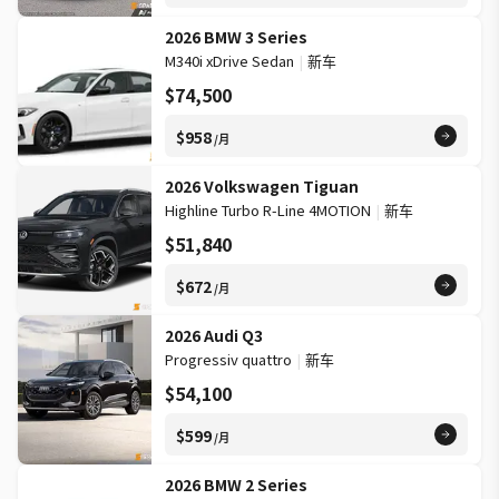
2026 BMW 3 Series
M340i xDrive Sedan
|
新车
$74,500
$958
/月
2026 Volkswagen Tiguan
Highline Turbo R-Line 4MOTION
|
新车
$51,840
$672
/月
2026 Audi Q3
Progressiv quattro
|
新车
$54,100
$599
/月
2026 BMW 2 Series