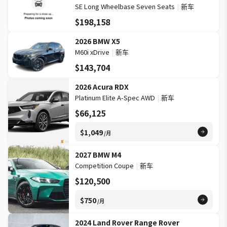
SE Long Wheelbase Seven Seats
|
新车
$198,158
2026 BMW X5
M60i xDrive
|
新车
$143,704
2026 Acura RDX
Platinum Elite A-Spec AWD
|
新车
$66,125
$1,049
/月
2027 BMW M4
Competition Coupe
|
新车
$120,500
$750
/月
2024 Land Rover Range Rover