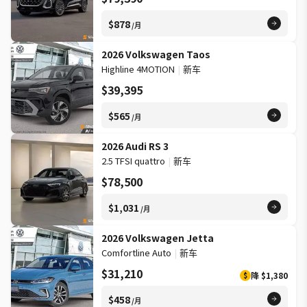
$878
/月
2026 Volkswagen Taos
Highline 4MOTION
|
新车
$39,395
$565
/月
2026 Audi RS 3
2.5 TFSI quattro
|
新车
$78,500
$1,031
/月
2026 Volkswagen Jetta
Comfortline Auto
|
新车
$31,210
降
$1,380
$
$458
/月