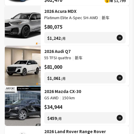
降
$1,799
$
2026 Acura MDX
Platinum Elite A-Spec SH-AWD
|
新车
$80,075
$1,242
/月
2026 Audi Q7
55 TFSI quattro
|
新车
$81,000
$1,061
/月
2026 Mazda CX-30
GS AWD
|
150 km
$34,944
$459
/月
2026 Land Rover Range Rover