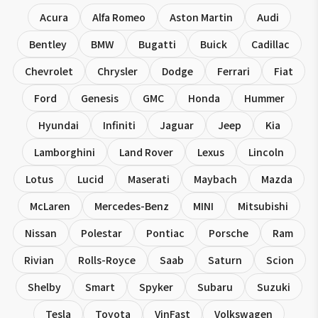
Acura
Alfa Romeo
Aston Martin
Audi
Bentley
BMW
Bugatti
Buick
Cadillac
Chevrolet
Chrysler
Dodge
Ferrari
Fiat
Ford
Genesis
GMC
Honda
Hummer
Hyundai
Infiniti
Jaguar
Jeep
Kia
Lamborghini
Land Rover
Lexus
Lincoln
Lotus
Lucid
Maserati
Maybach
Mazda
McLaren
Mercedes-Benz
MINI
Mitsubishi
Nissan
Polestar
Pontiac
Porsche
Ram
Rivian
Rolls-Royce
Saab
Saturn
Scion
Shelby
Smart
Spyker
Subaru
Suzuki
Tesla
Toyota
VinFast
Volkswagen