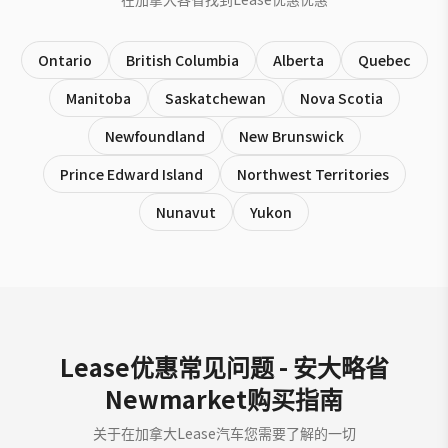
Ontario
British Columbia
Alberta
Quebec
Manitoba
Saskatchewan
Nova Scotia
Newfoundland
New Brunswick
Prince Edward Island
Northwest Territories
Nunavut
Yukon
Lease优惠常见问题 - 安大略省
Newmarket购买指南
关于在加拿大Lease汽车您需要了解的一切