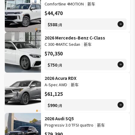
Comfortline 4MOTION
|
新车
$44,470
$588
/月
2026 Mercedes-Benz C-Class
C 300 4MATIC Sedan
|
新车
$70,350
$750
/月
2026 Acura RDX
A-Spec AWD
|
新车
$61,125
$990
/月
2026 Audi SQ5
Progressiv 3.0 TFSI quattro
|
新车
$79,390