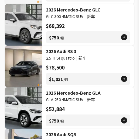
2026 Mercedes-Benz GLC
GLC 300 4MATIC SUV
|
新车
$68,392
$750
/月
2026 Audi RS 3
2.5 TFSI quattro
|
新车
$78,500
$1,031
/月
2026 Mercedes-Benz GLA
GLA 250 4MATIC SUV
|
新车
$52,884
$750
/月
2026 Audi SQ5