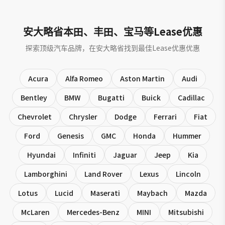
安大略省本田、丰田、宝马等Lease优惠
探索顶级汽车品牌，在安大略省找到最佳Lease优惠优惠
Acura
Alfa Romeo
Aston Martin
Audi
Bentley
BMW
Bugatti
Buick
Cadillac
Chevrolet
Chrysler
Dodge
Ferrari
Fiat
Ford
Genesis
GMC
Honda
Hummer
Hyundai
Infiniti
Jaguar
Jeep
Kia
Lamborghini
Land Rover
Lexus
Lincoln
Lotus
Lucid
Maserati
Maybach
Mazda
McLaren
Mercedes-Benz
MINI
Mitsubishi