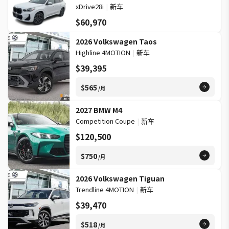
xDrive28i
|
新车
$60,970
2026 Volkswagen Taos
Highline 4MOTION
|
新车
$39,395
$565
/月
2027 BMW M4
Competition Coupe
|
新车
$120,500
$750
/月
2026 Volkswagen Tiguan
Trendline 4MOTION
|
新车
$39,470
$518
/月