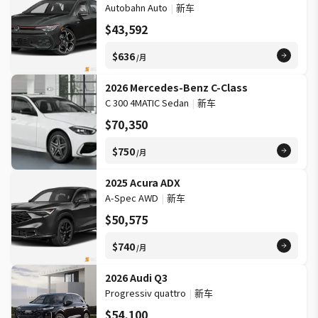
Autobahn Auto
|
新车
$43,592
$636
/月
2026 Mercedes-Benz C-Class
C 300 4MATIC Sedan
|
新车
$70,350
$750
/月
2025 Acura ADX
A-Spec AWD
|
新车
$50,575
$740
/月
2026 Audi Q3
Progressiv quattro
|
新车
$54,100