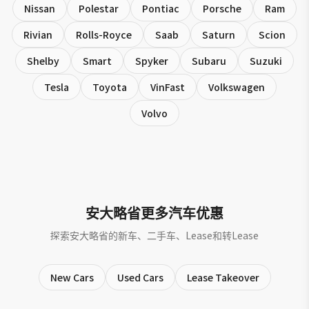
Nissan
Polestar
Pontiac
Porsche
Ram
Rivian
Rolls-Royce
Saab
Saturn
Scion
Shelby
Smart
Spyker
Subaru
Suzuki
Tesla
Toyota
VinFast
Volkswagen
Volvo
安大略省更多汽车优惠
探索安大略省的新车、二手车、Lease和转Lease
New Cars
Used Cars
Lease Takeover