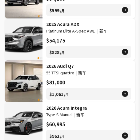
$599
/月
2025 Acura ADX
Platinum Elite A-Spec AWD
|
新车
$54,175
$828
/月
2026 Audi Q7
55 TFSI quattro
|
新车
$81,000
$1,061
/月
2026 Acura Integra
Type S Manual
|
新车
$60,995
$962
/月