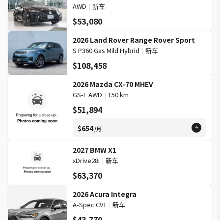
AWD
|
新车
$53,080
2026 Land Rover Range Rover Sport
S P360 Gas Mild Hybrid
|
新车
$108,458
2026 Mazda CX-70 MHEV
GS-L AWD
|
150 km
$51,894
$654
/月
2027 BMW X1
xDrive28i
|
新车
$63,370
2026 Acura Integra
A-Spec CVT
|
新车
$43,770