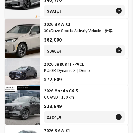
$831
/月
2026 BMW X3
30 xDrive Sports Activity Vehicle
|
新车
$62,000
$868
/月
2026 Jaguar F-PACE
P250 R-Dynamic S
|
Demo
$72,609
2026 Mazda CX-5
GX AWD
|
150 km
$38,949
$534
/月
2026 BMW X1