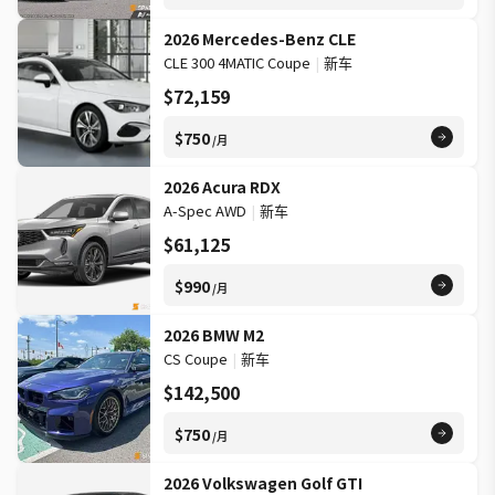
2026 Mercedes-Benz CLE
CLE 300 4MATIC Coupe
|
新车
$72,159
$750
/月
2026 Acura RDX
A-Spec AWD
|
新车
$61,125
$990
/月
2026 BMW M2
CS Coupe
|
新车
$142,500
$750
/月
2026 Volkswagen Golf GTI