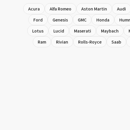
Acura
Alfa Romeo
Aston Martin
Audi
Ford
Genesis
GMC
Honda
Hum
Lotus
Lucid
Maserati
Maybach
Ram
Rivian
Rolls-Royce
Saab