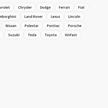
vrolet
Chrysler
Dodge
Ferrari
Fiat
mborghini
Land Rover
Lexus
Lincoln
Nissan
Polestar
Pontiac
Porsche
Suzuki
Tesla
Toyota
VinFast