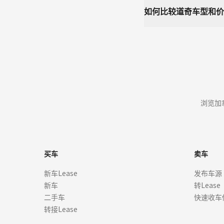
如何比较道奇车型和价
浏览加
买车
卖车
新车Lease
发布车源
新车
转Lease
二手车
快速收车
转接Lease