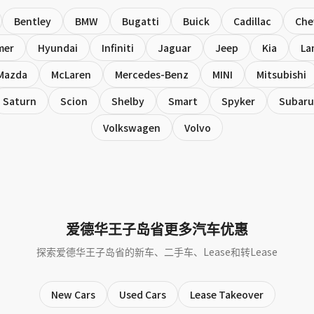
Bentley
BMW
Bugatti
Buick
Cadillac
Che
mer
Hyundai
Infiniti
Jaguar
Jeep
Kia
La
Mazda
McLaren
Mercedes-Benz
MINI
Mitsubishi
Saturn
Scion
Shelby
Smart
Spyker
Subaru
Volkswagen
Volvo
爱德华王子岛省更多汽车优惠
探索爱德华王子岛省的新车、二手车、Lease和转Lease
New Cars
Used Cars
Lease Takeover