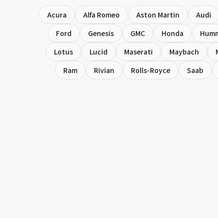
Acura
Alfa Romeo
Aston Martin
Audi
Ford
Genesis
GMC
Honda
Hum
Lotus
Lucid
Maserati
Maybach
Ram
Rivian
Rolls-Royce
Saab