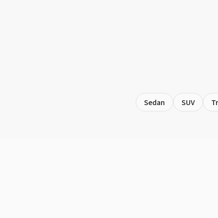
Sedan
SUV
T