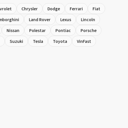
vrolet
Chrysler
Dodge
Ferrari
Fiat
mborghini
Land Rover
Lexus
Lincoln
Nissan
Polestar
Pontiac
Porsche
Suzuki
Tesla
Toyota
VinFast