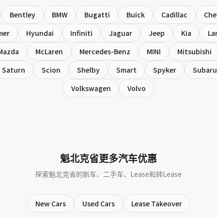
Bentley
BMW
Bugatti
Buick
Cadillac
Che
mer
Hyundai
Infiniti
Jaguar
Jeep
Kia
La
Mazda
McLaren
Mercedes-Benz
MINI
Mitsubishi
Saturn
Scion
Shelby
Smart
Spyker
Subaru
Volkswagen
Volvo
魁北克省更多汽车优惠
探索魁北克省的新车、二手车、Lease和转Lease
New Cars
Used Cars
Lease Takeover