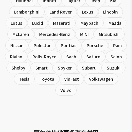
Hyundai
Infiniti
Jaguar
Jeep
Kia
Lamborghini
Land Rover
Lexus
Lincoln
Lotus
Lucid
Maserati
Maybach
Mazda
McLaren
Mercedes-Benz
MINI
Mitsubishi
Nissan
Polestar
Pontiac
Porsche
Ram
Rivian
Rolls-Royce
Saab
Saturn
Scion
Shelby
Smart
Spyker
Subaru
Suzuki
Tesla
Toyota
VinFast
Volkswagen
Volvo