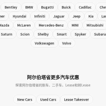
Bentley
BMW
Bugatti
Buick
Cadillac
Che
mer
Hyundai
Infiniti
Jaguar
Jeep
Kia
La
Mazda
McLaren
Mercedes-Benz
MINI
Mitsubishi
Saturn
Scion
Shelby
Smart
Spyker
Subaru
Volkswagen
Volvo
阿尔伯塔省更多汽车优惠
探索阿尔伯塔省的新车、二手车、Lease和转Lease
New Cars
Used Cars
Lease Takeover