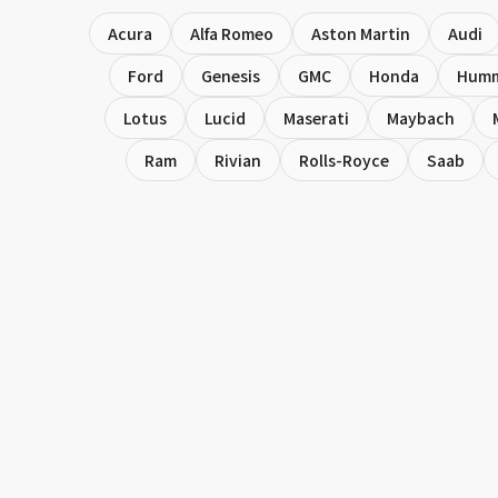
Acura
Alfa Romeo
Aston Martin
Audi
Ford
Genesis
GMC
Honda
Hum
Lotus
Lucid
Maserati
Maybach
Ram
Rivian
Rolls-Royce
Saab