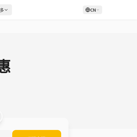
多
CN
登录
注册
惠