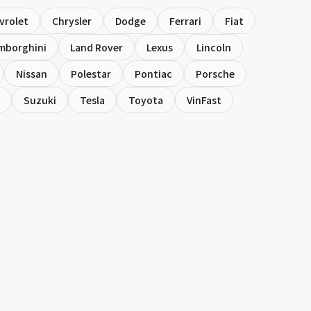
vrolet
Chrysler
Dodge
Ferrari
Fiat
mborghini
Land Rover
Lexus
Lincoln
Nissan
Polestar
Pontiac
Porsche
Suzuki
Tesla
Toyota
VinFast