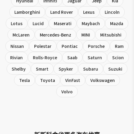
Hyundai
Infiniti
Jaguar
Jeep
Kia
Lamborghini
Land Rover
Lexus
Lincoln
Lotus
Lucid
Maserati
Maybach
Mazda
McLaren
Mercedes-Benz
MINI
Mitsubishi
Nissan
Polestar
Pontiac
Porsche
Ram
Rivian
Rolls-Royce
Saab
Saturn
Scion
Shelby
Smart
Spyker
Subaru
Suzuki
Tesla
Toyota
VinFast
Volkswagen
Volvo