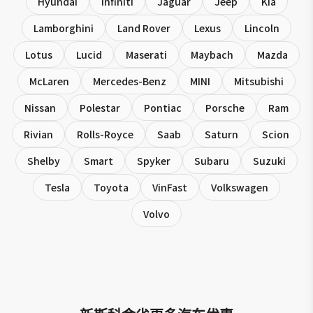
Hyundai
Infiniti
Jaguar
Jeep
Kia
Lamborghini
Land Rover
Lexus
Lincoln
Lotus
Lucid
Maserati
Maybach
Mazda
McLaren
Mercedes-Benz
MINI
Mitsubishi
Nissan
Polestar
Pontiac
Porsche
Ram
Rivian
Rolls-Royce
Saab
Saturn
Scion
Shelby
Smart
Spyker
Subaru
Suzuki
Tesla
Toyota
VinFast
Volkswagen
Volvo