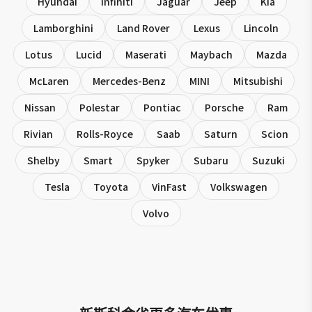
Hyundai
Infiniti
Jaguar
Jeep
Kia
Lamborghini
Land Rover
Lexus
Lincoln
Lotus
Lucid
Maserati
Maybach
Mazda
McLaren
Mercedes-Benz
MINI
Mitsubishi
Nissan
Polestar
Pontiac
Porsche
Ram
Rivian
Rolls-Royce
Saab
Saturn
Scion
Shelby
Smart
Spyker
Subaru
Suzuki
Tesla
Toyota
VinFast
Volkswagen
Volvo