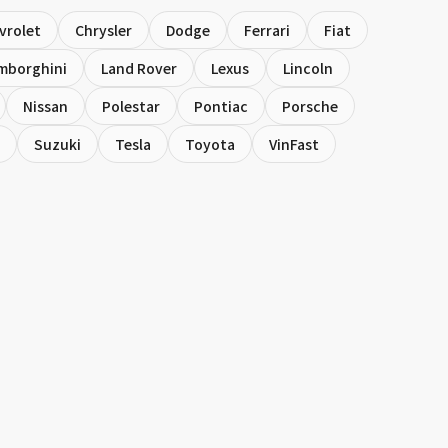
vrolet
Chrysler
Dodge
Ferrari
Fiat
mborghini
Land Rover
Lexus
Lincoln
Nissan
Polestar
Pontiac
Porsche
Suzuki
Tesla
Toyota
VinFast