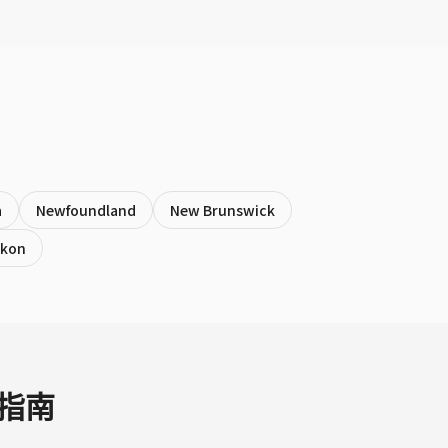
a
Newfoundland
New Brunswick
ukon
买指南