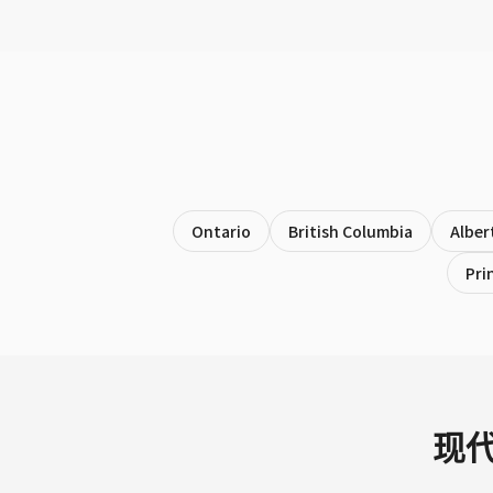
Ontario
British Columbia
Alber
Pri
现代