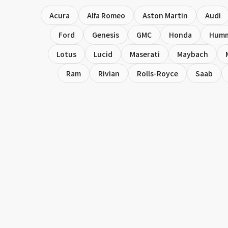
Acura
Alfa Romeo
Aston Martin
Audi
Ford
Genesis
GMC
Honda
Hum
Lotus
Lucid
Maserati
Maybach
Ram
Rivian
Rolls-Royce
Saab