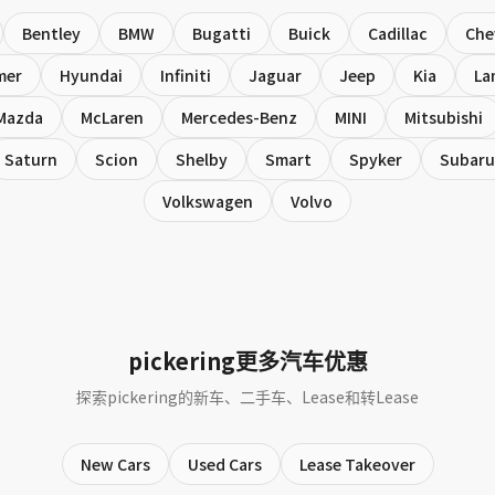
Bentley
BMW
Bugatti
Buick
Cadillac
Che
mer
Hyundai
Infiniti
Jaguar
Jeep
Kia
La
Mazda
McLaren
Mercedes-Benz
MINI
Mitsubishi
Saturn
Scion
Shelby
Smart
Spyker
Subaru
Volkswagen
Volvo
pickering更多汽车优惠
探索pickering的新车、二手车、Lease和转Lease
New Cars
Used Cars
Lease Takeover