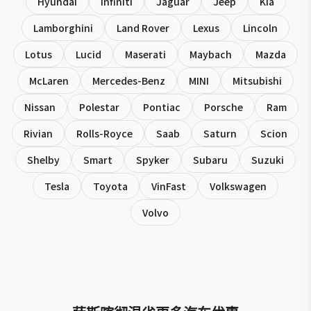
Hyundai
Infiniti
Jaguar
Jeep
Kia
Lamborghini
Land Rover
Lexus
Lincoln
Lotus
Lucid
Maserati
Maybach
Mazda
McLaren
Mercedes-Benz
MINI
Mitsubishi
Nissan
Polestar
Pontiac
Porsche
Ram
Rivian
Rolls-Royce
Saab
Saturn
Scion
Shelby
Smart
Spyker
Subaru
Suzuki
Tesla
Toyota
VinFast
Volkswagen
Volvo