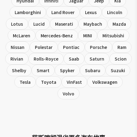
Hyundai
Infiniti
Jaguar
Jeep
Kia
Lamborghini
Land Rover
Lexus
Lincoln
Lotus
Lucid
Maserati
Maybach
Mazda
McLaren
Mercedes-Benz
MINI
Mitsubishi
Nissan
Polestar
Pontiac
Porsche
Ram
Rivian
Rolls-Royce
Saab
Saturn
Scion
Shelby
Smart
Spyker
Subaru
Suzuki
Tesla
Toyota
VinFast
Volkswagen
Volvo