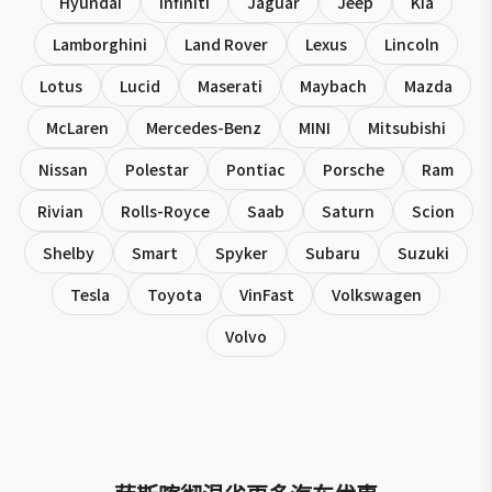
Hyundai
Infiniti
Jaguar
Jeep
Kia
Lamborghini
Land Rover
Lexus
Lincoln
Lotus
Lucid
Maserati
Maybach
Mazda
McLaren
Mercedes-Benz
MINI
Mitsubishi
Nissan
Polestar
Pontiac
Porsche
Ram
Rivian
Rolls-Royce
Saab
Saturn
Scion
Shelby
Smart
Spyker
Subaru
Suzuki
Tesla
Toyota
VinFast
Volkswagen
Volvo