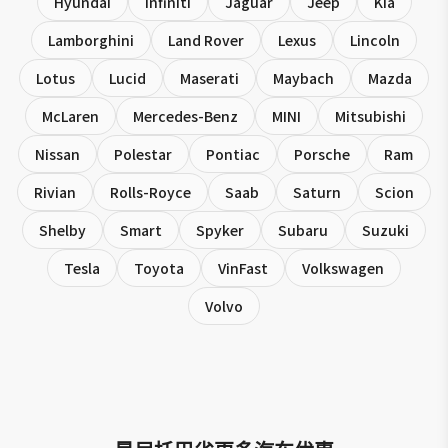
Hyundai
Infiniti
Jaguar
Jeep
Kia
Lamborghini
Land Rover
Lexus
Lincoln
Lotus
Lucid
Maserati
Maybach
Mazda
McLaren
Mercedes-Benz
MINI
Mitsubishi
Nissan
Polestar
Pontiac
Porsche
Ram
Rivian
Rolls-Royce
Saab
Saturn
Scion
Shelby
Smart
Spyker
Subaru
Suzuki
Tesla
Toyota
VinFast
Volkswagen
Volvo