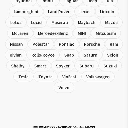
Hyundai
Infiniti
Jaguar
Jeep
Kia
Lamborghini
Land Rover
Lexus
Lincoln
Lotus
Lucid
Maserati
Maybach
Mazda
McLaren
Mercedes-Benz
MINI
Mitsubishi
Nissan
Polestar
Pontiac
Porsche
Ram
Rivian
Rolls-Royce
Saab
Saturn
Scion
Shelby
Smart
Spyker
Subaru
Suzuki
Tesla
Toyota
VinFast
Volkswagen
Volvo