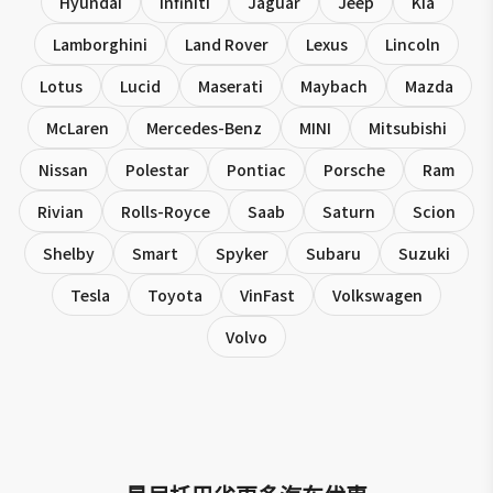
Hyundai
Infiniti
Jaguar
Jeep
Kia
Lamborghini
Land Rover
Lexus
Lincoln
Lotus
Lucid
Maserati
Maybach
Mazda
McLaren
Mercedes-Benz
MINI
Mitsubishi
Nissan
Polestar
Pontiac
Porsche
Ram
Rivian
Rolls-Royce
Saab
Saturn
Scion
Shelby
Smart
Spyker
Subaru
Suzuki
Tesla
Toyota
VinFast
Volkswagen
Volvo