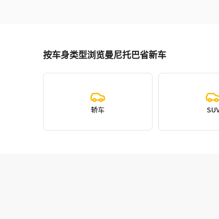
按车身类型浏览曼尼托巴省新车
轿车
SU