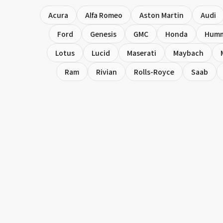
Acura
Alfa Romeo
Aston Martin
Audi
Ford
Genesis
GMC
Honda
Hum
Lotus
Lucid
Maserati
Maybach
Ram
Rivian
Rolls-Royce
Saab