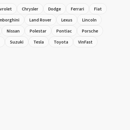
vrolet
Chrysler
Dodge
Ferrari
Fiat
mborghini
Land Rover
Lexus
Lincoln
Nissan
Polestar
Pontiac
Porsche
Suzuki
Tesla
Toyota
VinFast