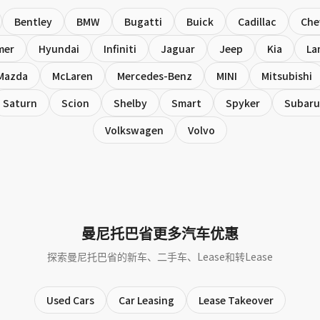
Bentley
BMW
Bugatti
Buick
Cadillac
Che
mer
Hyundai
Infiniti
Jaguar
Jeep
Kia
La
Mazda
McLaren
Mercedes-Benz
MINI
Mitsubishi
Saturn
Scion
Shelby
Smart
Spyker
Subaru
Volkswagen
Volvo
曼尼托巴省更多汽车优惠
探索曼尼托巴省的新车、二手车、Lease和转Lease
Used Cars
Car Leasing
Lease Takeover