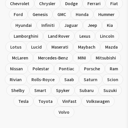
Chevrolet
Chrysler
Dodge
Ferrari
Fiat
Ford
Genesis
GMC
Honda
Hummer
Hyundai
Infiniti
Jaguar
Jeep
Kia
Lamborghini
Land Rover
Lexus
Lincoln
Lotus
Lucid
Maserati
Maybach
Mazda
McLaren
Mercedes-Benz
MINI
Mitsubishi
Nissan
Polestar
Pontiac
Porsche
Ram
Rivian
Rolls-Royce
Saab
Saturn
Scion
Shelby
Smart
Spyker
Subaru
Suzuki
Tesla
Toyota
VinFast
Volkswagen
Volvo