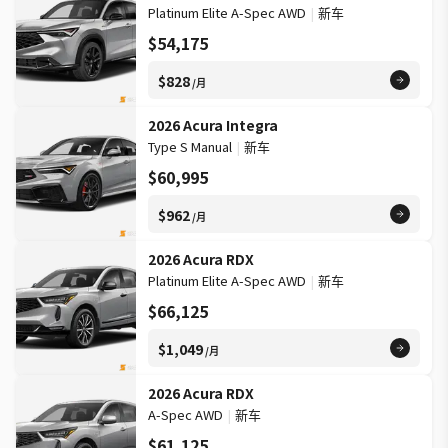
Platinum Elite A-Spec AWD
|
新车
$54,175
$828
/月
2026 Acura Integra
Type S Manual
|
新车
$60,995
$962
/月
2026 Acura RDX
Platinum Elite A-Spec AWD
|
新车
$66,125
$1,049
/月
2026 Acura RDX
A-Spec AWD
|
新车
$61,125