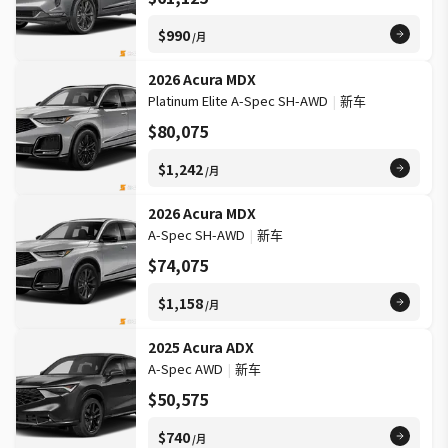
$990
/月
2026 Acura MDX
Platinum Elite A-Spec SH-AWD
|
新车
$80,075
$1,242
/月
2026 Acura MDX
A-Spec SH-AWD
|
新车
$74,075
$1,158
/月
2025 Acura ADX
A-Spec AWD
|
新车
$50,575
$740
/月