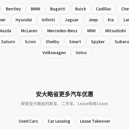
Bentley
BMW
Bugatti
Buick
Cadillac
Che
mer
Hyundai
Infiniti
Jaguar
Jeep
Kia
La
Mazda
McLaren
Mercedes-Benz
MINI
Mitsubishi
Saturn
Scion
Shelby
Smart
Spyker
Subaru
Volkswagen
Volvo
安大略省更多汽车优惠
探索安大略省的新车、二手车、Lease和转Lease
Used Cars
Car Leasing
Lease Takeover