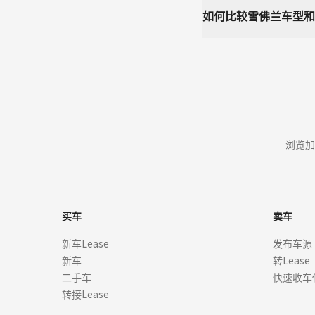
如何比较雪佛兰车型和
浏览加
买车
卖车
新车Lease
发布车源
新车
转Lease
二手车
快速收车
转接Lease