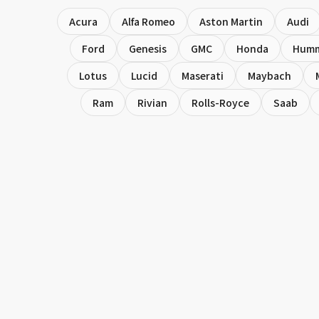
Acura
Alfa Romeo
Aston Martin
Audi
Ford
Genesis
GMC
Honda
Hum
Lotus
Lucid
Maserati
Maybach
Ram
Rivian
Rolls-Royce
Saab