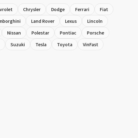
vrolet
Chrysler
Dodge
Ferrari
Fiat
mborghini
Land Rover
Lexus
Lincoln
Nissan
Polestar
Pontiac
Porsche
Suzuki
Tesla
Toyota
VinFast