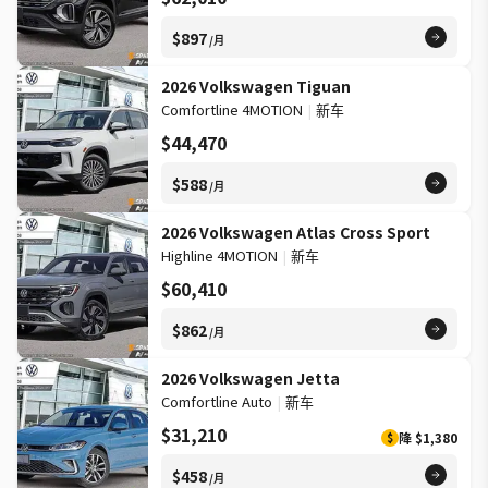
$897
/月
2026 Volkswagen Tiguan
Comfortline 4MOTION
|
新车
$44,470
$588
/月
2026 Volkswagen Atlas Cross Sport
Highline 4MOTION
|
新车
$60,410
$862
/月
2026 Volkswagen Jetta
Comfortline Auto
|
新车
$31,210
降
$1,380
$
$458
/月