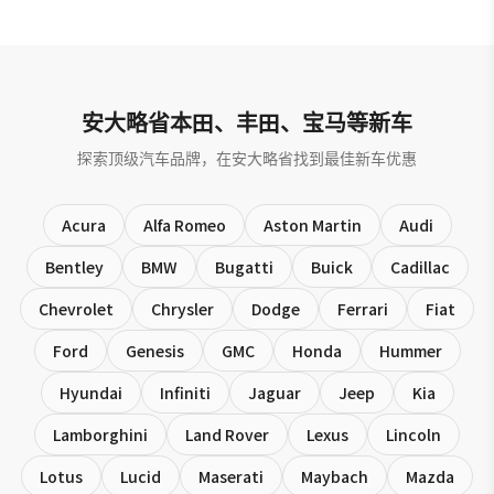
安大略省本田、丰田、宝马等新车
探索顶级汽车品牌，在安大略省找到最佳新车优惠
Acura
Alfa Romeo
Aston Martin
Audi
Bentley
BMW
Bugatti
Buick
Cadillac
Chevrolet
Chrysler
Dodge
Ferrari
Fiat
Ford
Genesis
GMC
Honda
Hummer
Hyundai
Infiniti
Jaguar
Jeep
Kia
Lamborghini
Land Rover
Lexus
Lincoln
Lotus
Lucid
Maserati
Maybach
Mazda