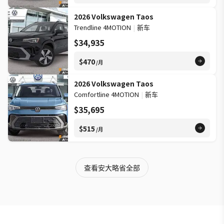
2026 Volkswagen Taos
Trendline 4MOTION
|
新车
$34,935
$470
/月
2026 Volkswagen Taos
Comfortline 4MOTION
|
新车
$35,695
$515
/月
查看安大略省全部