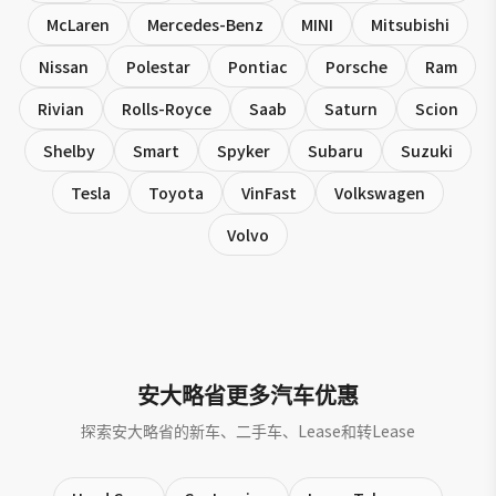
McLaren
Mercedes-Benz
MINI
Mitsubishi
Nissan
Polestar
Pontiac
Porsche
Ram
Rivian
Rolls-Royce
Saab
Saturn
Scion
Shelby
Smart
Spyker
Subaru
Suzuki
Tesla
Toyota
VinFast
Volkswagen
Volvo
安大略省更多汽车优惠
探索安大略省的新车、二手车、Lease和转Lease