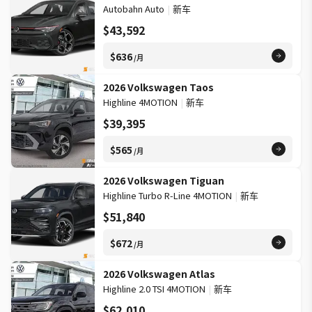
Autobahn Auto
|
新车
$43,592
$636
/月
2026 Volkswagen Taos
Highline 4MOTION
|
新车
$39,395
$565
/月
2026 Volkswagen Tiguan
Highline Turbo R-Line 4MOTION
|
新车
$51,840
$672
/月
2026 Volkswagen Atlas
Highline 2.0 TSI 4MOTION
|
新车
$62,010